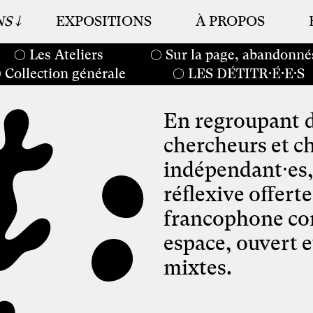
NS
EXPOSITIONS
À PROPOS
Les Ateliers
Sur la page, abandonné
Collection générale
LES DÉTITR·É·E·S
En regroupant de
chercheurs et ch
indépendant⸱es, 
réflexive offert
francophone co
espace, ouvert e
mixtes.